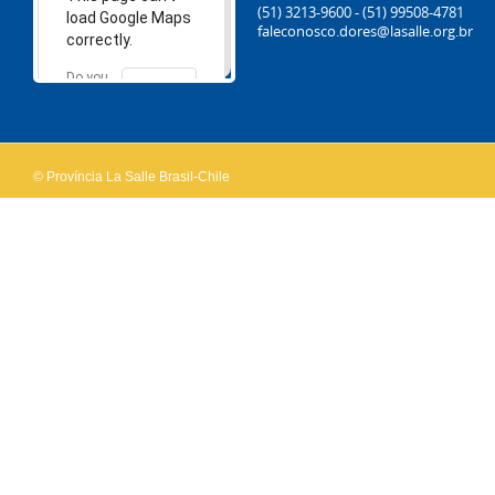
(51) 3213-9600 - (51) 99508-4781
load Google Maps
faleconosco.dores@lasalle.org.br
correctly.
Do you
OK
own this
website?
© Província La Salle Brasil-Chile