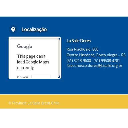
Localização
La Salle Dores
Rua Riachuelo, 800
Centro Histórico, Porto Alegre – RS
This page can't
(51) 3213-9600 - (51) 99508-4781
load Google Maps
faleconosco.dores@lasalle.org.br
correctly.
Do you
OK
own this
website?
© Província La Salle Brasil-Chile