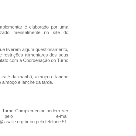
mplementar é elaborado por uma
bilizado mensalmente no site do
que tiverem algum questionamento,
e restrições alimentares dos seus
ontato com a Coordenação do Turno
os café da manhã, almoço e lanche
o almoço e lanche da tarde.
o Turno Complementar podem ser
pelo e-mail
lasalle.org.br
ou pelo telefone 51-