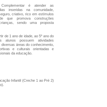
 Complementar é atender as
lias inseridas na comunidade,
guro, criativo, rico em estímulos
ade que promova construções
 crianças, sendo uma proposta
tir de 1 ano de idade, ao 5º ano do
s alunos possuem atividades
s diversas áreas do conhecimento,
rtivas e culturais orientadas e
ssionais da educação.
cação Infantil (Creche 1 ao Pré 2)
o).