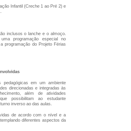
ção Infantil (Creche 1 ao Pré 2) e
.
o inclusos o lanche e o almoço.
a uma programação especial no
 a programação do Projeto Férias
envolvidas
des pedagógicas em um ambiente
dades direcionadas e integradas às
hecimento, além de atividades
 que possibilitam ao estudante
turno inverso ao das aulas.
vidas de acordo com o nível e a
ntemplando diferentes aspectos da