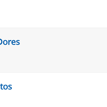
Dores
etos