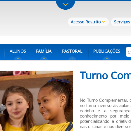
Acesso Restrito
Serviços
ALUNOS
FAMÍLIA
PASTORAL
PUBLICAÇÕES
Turno Com
No Turno Complementar, 
no turno inverso às aulas.
carinho e a segurança
conhecimento por meio 
potencializando a criati
nas oficinas e nos divers