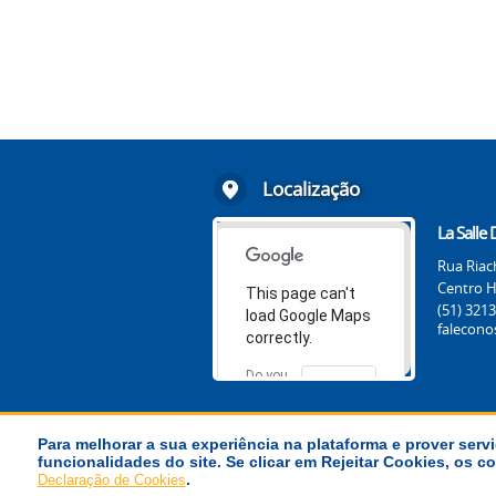
Localização
La Salle
Rua Riac
Centro Hi
This page can't
(51) 3213
load Google Maps
falecono
correctly.
Do you
OK
own this
website?
Para melhorar a sua experiência na plataforma e prover servi
funcionalidades do site. Se clicar em Rejeitar Cookies, os
© Província La Salle Brasil-Chile
.
Declaração de Cookies