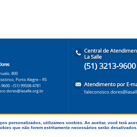
Central de Atendimen
La Salle
(51) 3213-9600
 Dores
huelo, 800
stórico, Porto Alegre – RS
Atendimento por E-ma
-9600 - (51) 99508-4781
sco.dores@lasalle.org.br
faleconosco.dores@lasall
ços personalizados, utilizamos cookies. Ao aceitar, você terá ace
 cookies que não forem estritamente necessários serão desativado