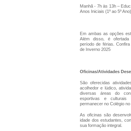
Manhã -
7h às 13h – Educa
Anos Iniciais (1º ao 5º Ano)
Em ambas as opções estã
Além disso, é ofertad
período de férias.
Confira
de Inverno 2025
Oficinas/Atividades Des
São oferecidas ativida
acolhedor e lúdico, ativi
diversas áreas do con
esportivas e culturais
permanecer no Colégio no 
As oficinas são desenvol
idade dos estudantes, co
sua formação integral.