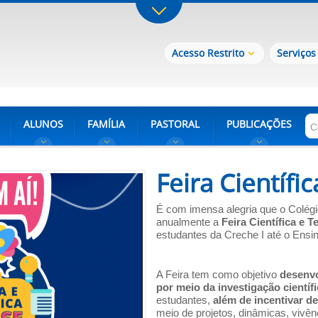
Acesso Restrito
Serviços
ALUNOS
FAMÍLIA
PASTORAL
PUBLICAÇÕES
Feira Científi
É com imensa alegria que o Colégio
anualmente a
Feira Científica e 
estudantes da Creche I até o Ensi
A Feira tem como objetivo
desenvo
por meio da investigação científ
estudantes,
além de incentivar d
meio de projetos, dinâmicas, vivên