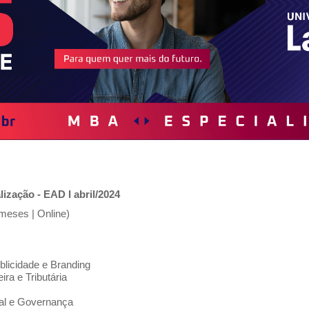
ação - EAD l abril/2024
meses | Online)
licidade e Branding
ra e Tributária
al e Governança