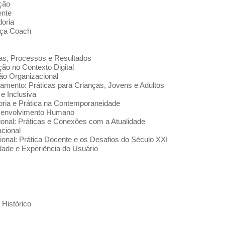
ção
ente
oria
nça Coach
as, Processos e Resultados
ão no Contexto Digital
ão Organizacional
ramento: Práticas para Crianças, Jovens e Adultos
e Inclusiva
oria e Prática na Contemporaneidade
esenvolvimento Humano
onal: Práticas e Conexões com a Atualidade
cional
onal: Prática Docente e os Desafios do Século XXI
dade e Experiência do Usuário
 Histórico