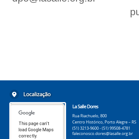
p
Localização
La Salle Dores
Rua Riachuelo, 800
Centro Histórico, Porto Alegre – RS
This page can't
(51) 3213-9600 - (51) 99508-4781
load Google Maps
faleconosco.dores@lasalle.org.br
correctly.