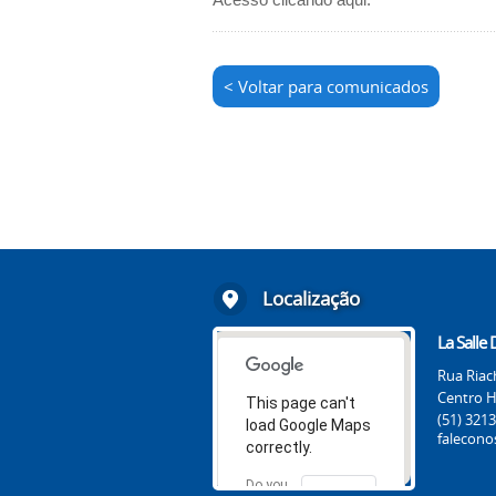
< Voltar para comunicados
Localização
La Salle
Rua Riac
Centro Hi
This page can't
(51) 3213
load Google Maps
falecono
correctly.
Do you
OK