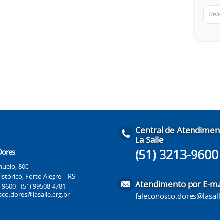
Sel
Central de Atendimen
La Salle
(51) 3213-9600
 Dores
huelo, 800
stórico, Porto Alegre – RS
Atendimento por E-ma
-9600 - (51) 99508-4781
sco.dores@lasalle.org.br
faleconosco.dores@lasall