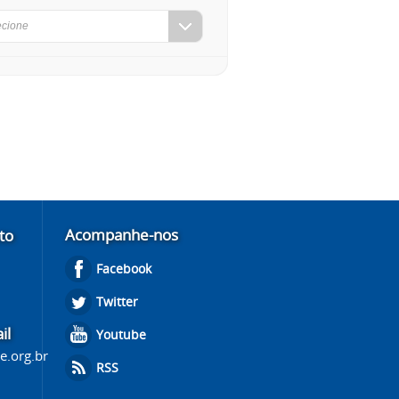
ecione
Acompanhe-nos
to
Facebook
Twitter
il
Youtube
e.org.br
RSS