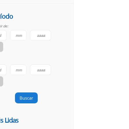
íodo
ir de:
Buscar
s Lidas