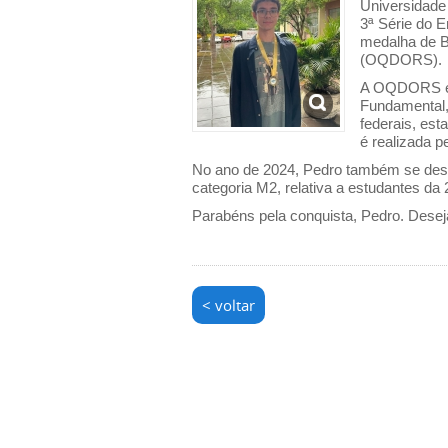
Universidade
3ª Série do 
medalha de B
(OQDORS).
A OQDORS é v
Fundamental,
federais, est
é realizada p
No ano de 2024, Pedro também se des
categoria M2, relativa a estudantes da
Parabéns pela conquista, Pedro. Desej
< voltar