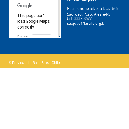
Rua Honório Silveira Dias, 645
São João, Porto Alegre-RS
This page can't
(51) 3337-8677
load Google Maps
saojoao@lasalle.org.br
correctly.
Do you
OK
own this
website?
© Província La Salle Brasil-Chile