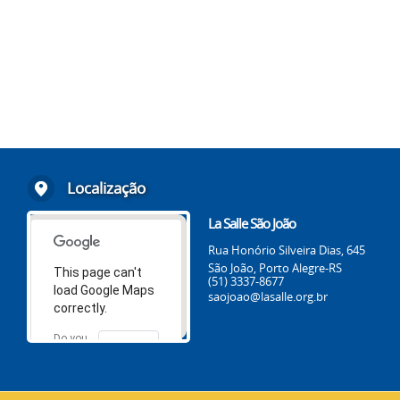
Localização
La Salle São João
Rua Honório Silveira Dias, 645
São João, Porto Alegre-RS
This page can't
(51) 3337-8677
load Google Maps
saojoao@lasalle.org.br
correctly.
Do you
OK
own this
website?