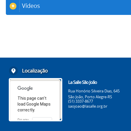
Vídeos
Localização
La Salle São João
Rua Honório Silveira Dias, 645
São João, Porto Alegre-RS
This page can't
(51) 3337-8677
load Google Maps
saojoao@lasalle.org.br
correctly.
Do you
OK
own this
website?