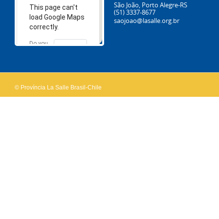
São João, Porto Alegre-RS
This page can't
(51) 3337-8677
load Google Maps
saojoao@lasalle.org.br
correctly.
Do you
OK
own this
website?
© Província La Salle Brasil-Chile