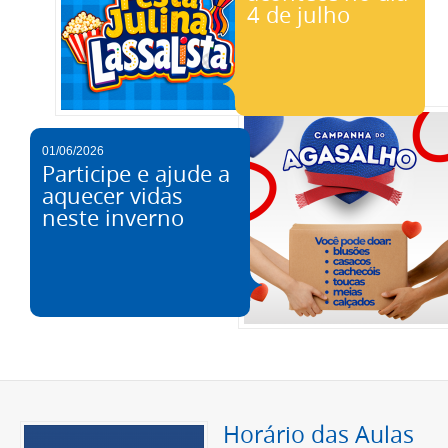
4 de julho
01/06/2026
Participe e ajude a
aquecer vidas
neste inverno
Horário das Aulas