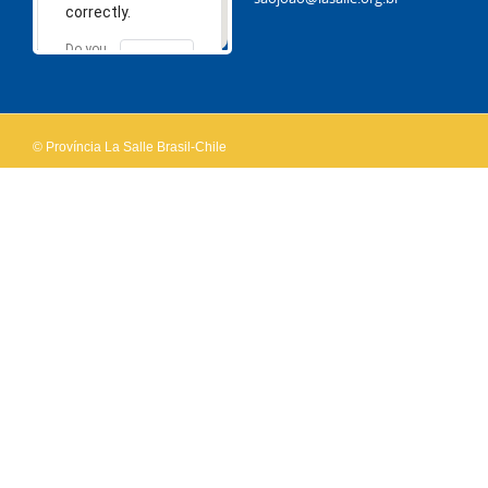
correctly.
Do you
OK
own this
website?
© Província La Salle Brasil-Chile