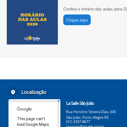
Confira o horário das aulas para 2
Clique aqui
Localização
La Salle São João
Rua Honório Silveira Dias, 645
São João, Porto Alegre-RS
This page can't
(51) 3337-8677
load Google Maps
saojoao@lasalle.org.br