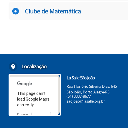
Clube de Matemática
Localização
La Salle São João
Rua Honório Silveira Dias, 645
São João, Porto Alegre-RS
This page can't
(51) 3337-8677
load Google Maps
saojoao@lasalle.org.br
correctly.
Do you
OK
own this
website?