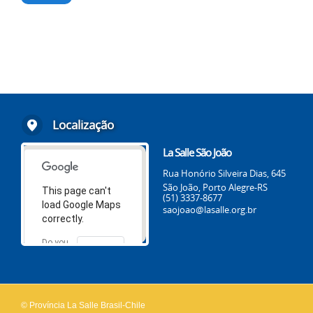
Localização
La Salle São João
Rua Honório Silveira Dias, 645
São João, Porto Alegre-RS
This page can't
(51) 3337-8677
load Google Maps
saojoao@lasalle.org.br
correctly.
Do you
OK
own this
website?
© Província La Salle Brasil-Chile