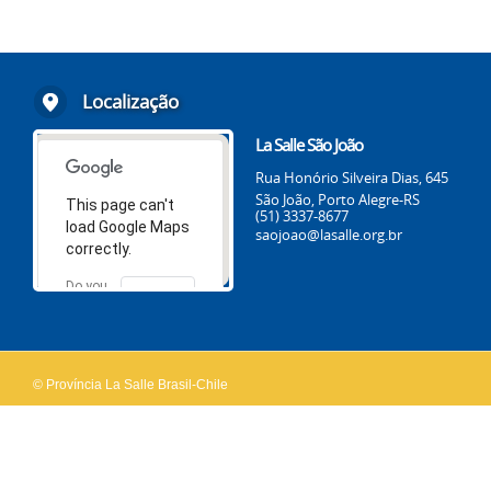
Localização
La Salle São João
Rua Honório Silveira Dias, 645
São João, Porto Alegre-RS
This page can't
(51) 3337-8677
load Google Maps
saojoao@lasalle.org.br
correctly.
Do you
OK
own this
website?
© Província La Salle Brasil-Chile