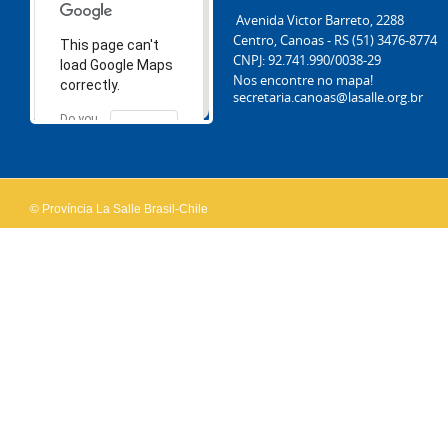
Avenida Victor Barreto, 2288
Centro, Canoas - RS (51) 3476-8774
This page can't
CNPJ: 92.741.990/0038-29
load Google Maps
Nos encontre no mapa!
correctly.
secretaria.canoas@lasalle.org.br
Do you
OK
own this
website?
© Província La Salle Brasil-Chile