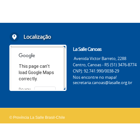
Localização
La Salle Canoas
Avenida Victor Barreto, 2288
Centro, Canoas - RS (51) 3476-8774
This page can't
CNPJ: 92.741.990/0038-29
load Google Maps
Nos encontre no mapa!
correctly.
secretaria.canoas@lasalle.org.br
Do you
OK
own this
website?
© Província La Salle Brasil-Chile