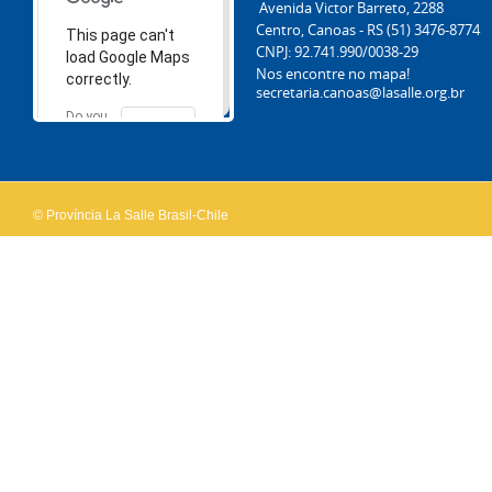
Avenida Victor Barreto, 2288
Centro, Canoas - RS (51) 3476-8774
This page can't
CNPJ: 92.741.990/0038-29
load Google Maps
Nos encontre no mapa!
correctly.
secretaria.canoas@lasalle.org.br
Do you
OK
own this
website?
© Província La Salle Brasil-Chile