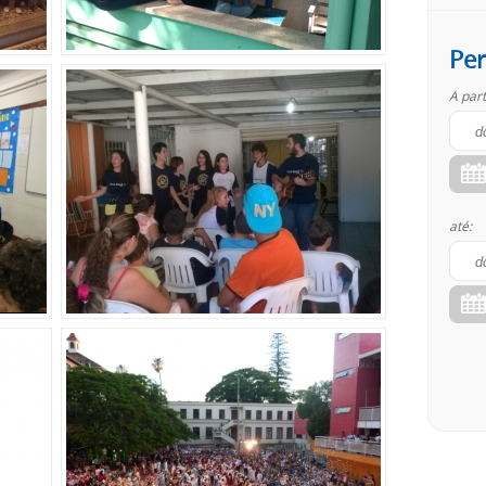
Per
A part
até: