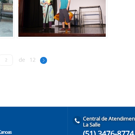
de
12
Central de Atendimen
La Salle
(51) 3476-8774
 Canoas