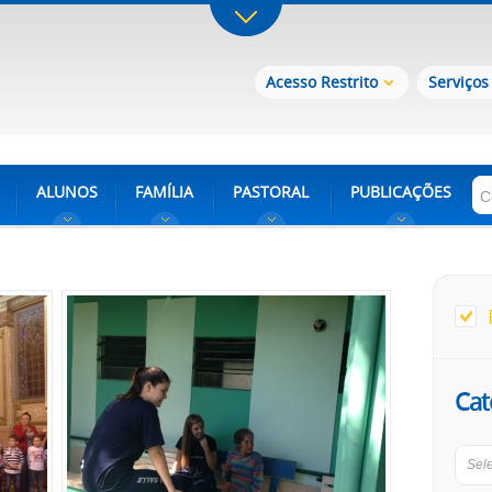
Acesso Restrito
Serviços
ALUNOS
FAMÍLIA
PASTORAL
PUBLICAÇÕES
Cat
Sel