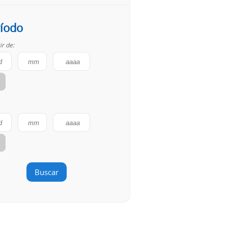
íodo
ir de:
Buscar