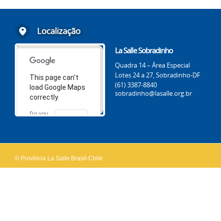
Localização
La Salle Sobradinho
Quadra 14 – Área Especial
Lotes 24 a 27, Sobradinho-DF
This page can't
(61) 3387-8840
load Google Maps
sobradinho@lasalle.org.br
correctly.
Do you
OK
own this
website?
© Província La Salle Brasil-Chile