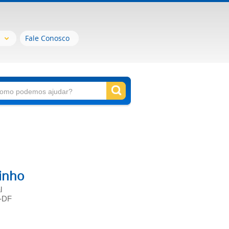
Fale Conosco
dinho
l
o-DF