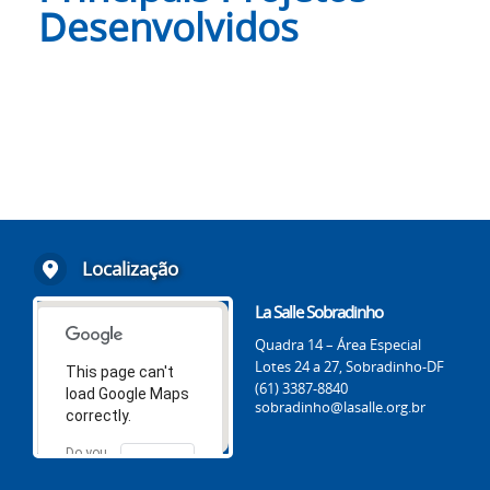
Desenvolvidos
Localização
La Salle Sobradinho
Quadra 14 – Área Especial
Lotes 24 a 27, Sobradinho-DF
This page can't
(61) 3387-8840
load Google Maps
sobradinho@lasalle.org.br
correctly.
Do you
OK
own this
website?