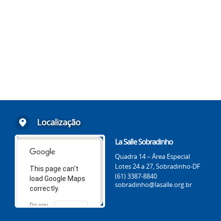
Localização
La Salle Sobradinho
Quadra 14 – Área Especial
Lotes 24 a 27, Sobradinho-DF
This page can't
(61) 3387-8840
load Google Maps
sobradinho@lasalle.org.br
correctly.
Do you
OK
own this