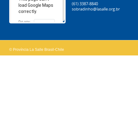
(61) 3387-8840
load Google Maps
sobradinho@lasalle.org.br
correctly.
Do you
OK
own this
website?
© Província La Salle Brasil-Chile