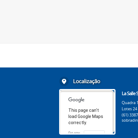
Localização
La Salle
Quadra 1
Lotes 24
This page can't
(61) 338
load Google Maps
sobradin
correctly.
Do you
OK