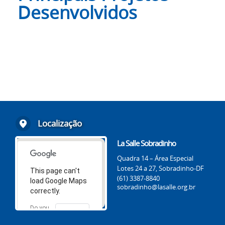
Desenvolvidos
Localização
La Salle Sobradinho
Quadra 14 – Área Especial
Lotes 24 a 27, Sobradinho-DF
This page can't
(61) 3387-8840
load Google Maps
sobradinho@lasalle.org.br
correctly.
Do you
OK
own this
website?