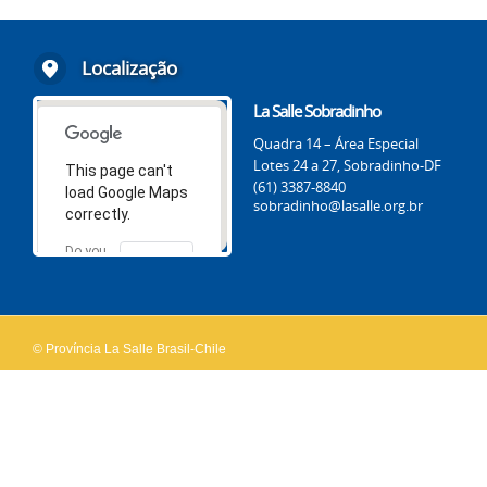
Localização
La Salle Sobradinho
Quadra 14 – Área Especial
Lotes 24 a 27, Sobradinho-DF
This page can't
(61) 3387-8840
load Google Maps
sobradinho@lasalle.org.br
correctly.
Do you
OK
own this
website?
© Província La Salle Brasil-Chile