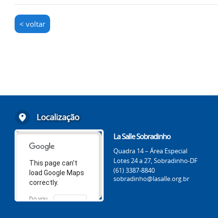
< voltar
Localização
La Salle Sobradinho
Quadra 14 – Área Especial
Lotes 24 a 27, Sobradinho-DF
This page can't
(61) 3387-8840
load Google Maps
sobradinho@lasalle.org.br
correctly.
Do you
OK
own this
website?