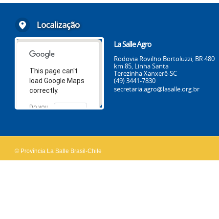
Localização
La Salle Agro
Rodovia Rovilho Bortoluzzi, BR 480
km 85, Linha Santa
This page can't
Terezinha Xanxerê-SC
(49) 3441-7830
load Google Maps
secretaria.agro@lasalle.org.br
correctly.
Do you
OK
own this
website?
© Província La Salle Brasil-Chile