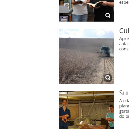
espec
Cul
Apre
aulas
cons
Sui
A cr
plan
gere
do p