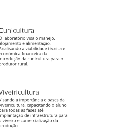
Cunicultura
O laboratório visa o manejo,
alojamento e alimentação.
Analisando a viabilidade técnica e
econômica-financeira da
introdução da cunicultura para o
produtor rural.
Viveiricultura
Visando a importância e bases da
viveiricultura, capacitando o aluno
para todas as fases até
implantação de infraestrutura para
o viveiro e comercialização da
produção.