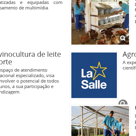
matizadas e equipadas com
pamento de multimídia.
inocultura de leite
Agr
orte
A exp
científ
spaço de atendimento
acional especializado, visa
nvolver o potencial de todos
unos, a sua participação e
ndizagem.