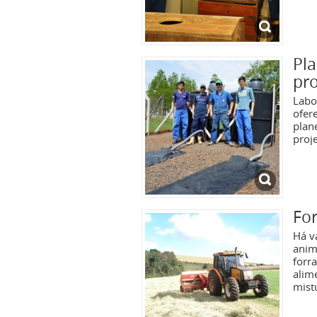
Pl
pro
Labo
ofer
plan
proj
For
Há v
anim
forr
alim
mist