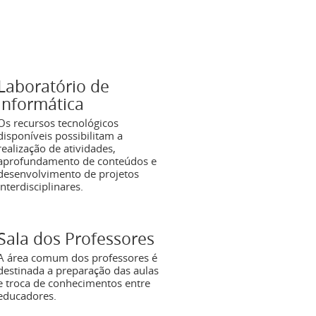
Laboratório de
informática
Os recursos tecnológicos
disponíveis possibilitam a
realização de atividades,
aprofundamento de conteúdos e
desenvolvimento de projetos
interdisciplinares.
Sala dos Professores
A área comum dos professores é
destinada a preparação das aulas
e troca de conhecimentos entre
educadores.