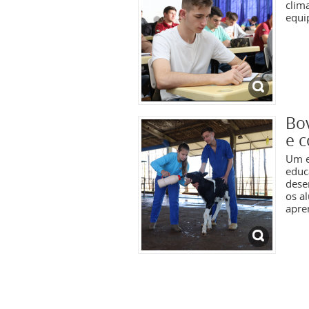
cli
equi
Bov
e c
Um e
educ
dese
os al
apre