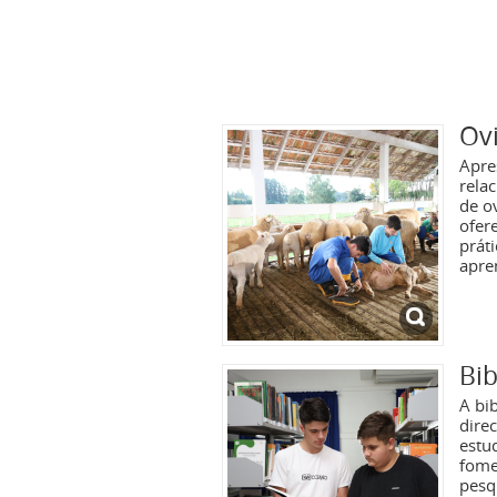
Ov
Apre
rela
de o
ofer
prát
apre
Bib
A bi
dire
estu
fome
pesq