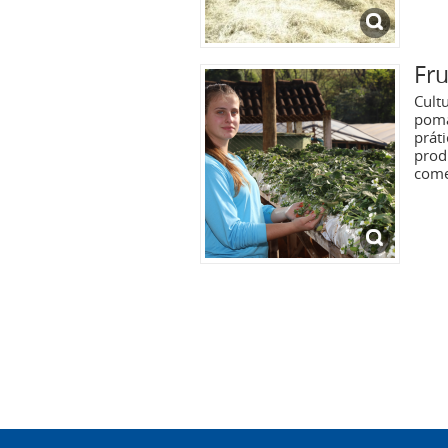
Fru
Cultu
poma
prát
prod
come