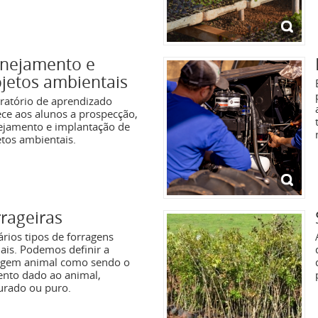
anejamento e
jetos ambientais
ratório de aprendizado
ece aos alunos a prospecção,
ejamento e implantação de
etos ambientais.
rageiras
ários tipos de forragens
ais. Podemos definir a
agem animal como sendo o
ento dado ao animal,
urado ou puro.