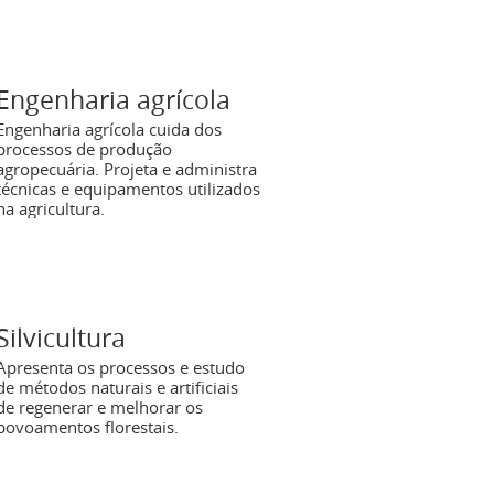
Engenharia agrícola
Engenharia agrícola cuida dos
processos de produção
agropecuária. Projeta e administra
técnicas e equipamentos utilizados
na agricultura.
Silvicultura
Apresenta os processos e estudo
de métodos naturais e artificiais
de regenerar e melhorar os
povoamentos florestais.