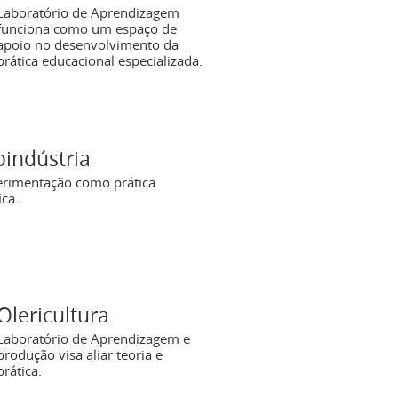
Laboratório de Aprendizagem
funciona como um espaço de
apoio no desenvolvimento da
prática educacional especializada.
oindústria
erimentação como prática
ica.
Olericultura
Laboratório de Aprendizagem e
produção visa aliar teoria e
prática.