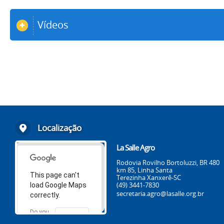
Vídeos
Localização
La Salle Agro
Rodovia Rovilho Bortoluzzi, BR 480
km 85, Linha Santa
This page can't
Terezinha Xanxerê-SC
(49) 3441-7830
load Google Maps
secretaria.agro@lasalle.org.br
correctly.
Do you
OK
own this