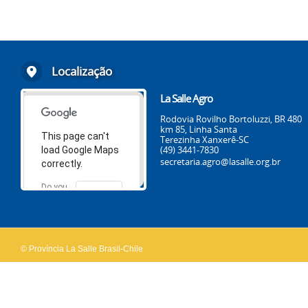
Localização
La Salle Agro
Rodovia Rovilho Bortoluzzi, BR 480
km 85, Linha Santa
This page can't
Terezinha Xanxerê-SC
(49) 3441-7830
load Google Maps
secretaria.agro@lasalle.org.br
correctly.
Do you
OK
own this
website?
© Província La Salle Brasil-Chile