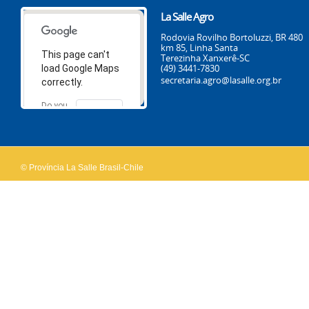
La Salle Agro
Rodovia Rovilho Bortoluzzi, BR 480
km 85, Linha Santa
This page can't
Terezinha Xanxerê-SC
(49) 3441-7830
load Google Maps
secretaria.agro@lasalle.org.br
correctly.
Do you
OK
own this
website?
© Província La Salle Brasil-Chile