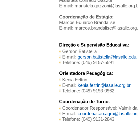
Maristela Conrado Gazzoni
E-mail:
maristela.gazzoni@lasalle.org.
Coordenação de Estágio:
Marcos Eduardo Brandalise
E-mail:
marcos.brandalise@lasalle.org.
Direção e Supervisão Educativa:
Gerson Batistella
E-mail:
gerson.batistella@lasalle.edu.
Telefone: (049) 9157-5591
Orientadora Pedagógica:
Kenia Feltrin
E-mail:
kenia.feltrin@lasalle.org.br
Telefone: (049) 9193-0962
Coordenação de Turno:
Coordenador Responsável: Valmir d
E-mail:
coordenacao.agro@lasalle.org
Telefone: (049) 9131-2843