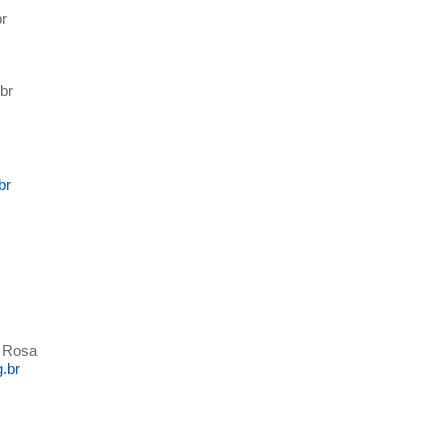
br
br
br
a Rosa
.br