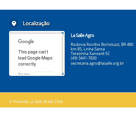
Localização
La Salle Agro
Rodovia Rovilho Bortoluzzi, BR 480
km 85, Linha Santa
This page can't
Terezinha Xanxerê-SC
(49) 3441-7830
load Google Maps
secretaria.agro@lasalle.org.br
correctly.
Do you
OK
own this
website?
© Província La Salle Brasil-Chile