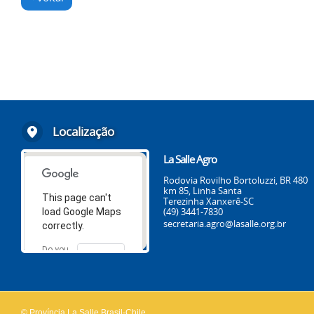
Localização
La Salle Agro
Rodovia Rovilho Bortoluzzi, BR 480
km 85, Linha Santa
This page can't
Terezinha Xanxerê-SC
(49) 3441-7830
load Google Maps
secretaria.agro@lasalle.org.br
correctly.
Do you
OK
own this
website?
© Província La Salle Brasil-Chile