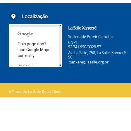
Localização
La Salle Xanxerê
Sociedade Porvir Cientifico
CNPJ:
This page can't
92.741.990/0028-57
load Google Maps
Av. La Salle, 758, La Salle, Xanxerê -
correctly.
SC
xanxere@lasalle.org.br
Do you
OK
own this
website?
© Província La Salle Brasil-Chile