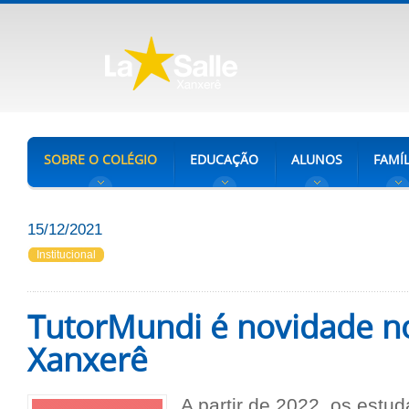
SOBRE O COLÉGIO
EDUCAÇÃO
ALUNOS
FAMÍL
15/12/2021
Institucional
TutorMundi é novidade no
Xanxerê
A partir de 2022, os estud