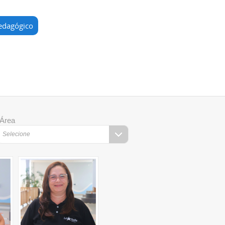
edagógico
Área
Selecione