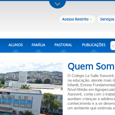
Acesso Restrito
Serviços
ALUNOS
FAMÍLIA
PASTORAL
PUBLICAÇÕES
Quem Som
O Colégio La Salle Xanxerê,
na educação, atende mais d
Infantil, Ensino Fundamenta
Nível Médio em Agropecuária
Xanxerê, conta com o traba
auxiliam crianças e adolesc
conhecimento e a se desenv
um ambiente que estimula a