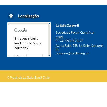
Localização
La Salle Xanxerê
Sociedade Porvir Cientifico
CNPJ:
This page can't
92.741.990/0028-57
load Google Maps
Av. La Salle, 758, La Salle, Xanxerê -
correctly.
SC
xanxere@lasalle.org.br
Do you
OK
own this
website?
© Província La Salle Brasil-Chile