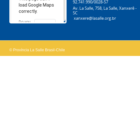
92.741.990/0028-57
load Google Maps
Av. La Salle, 758, La Salle, Xanxerê -
correctly.
SC
xanxere@lasalle.org.br
Do you
OK
own this
website?
© Província La Salle Brasil-Chile