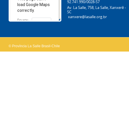
92.741.990/0028-57
load Google Maps
Av. La Salle, 758, La Salle, Xanxerê -
correctly.
SC
xanxere@lasalle.org.br
Do you
OK
own this
website?
© Província La Salle Brasil-Chile