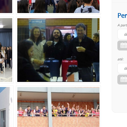
Per
A part
até: