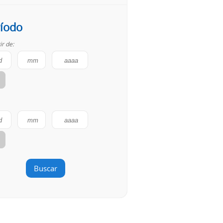
íodo
ir de:
Buscar