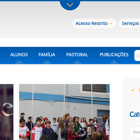
Acesso Restrito
Serviços
ALUNOS
FAMÍLIA
PASTORAL
PUBLICAÇÕES
Cat
Sel