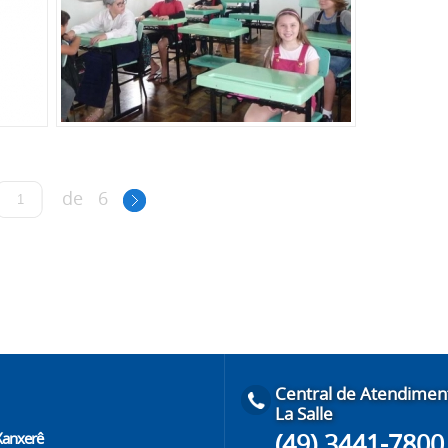
de
6
Central de Atendimen
La Salle
(49) 3441-7800
 Xanxerê