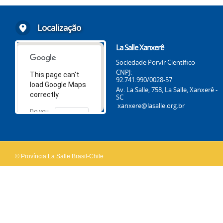
Localização
La Salle Xanxerê
Sociedade Porvir Cientifico
CNPJ:
This page can't
92.741.990/0028-57
load Google Maps
Av. La Salle, 758, La Salle, Xanxerê -
correctly.
SC
xanxere@lasalle.org.br
Do you
OK
own this
website?
© Província La Salle Brasil-Chile