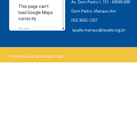
Av. Dom Pedro I, 151 - 69040-690
This page can't
Dom Pedro, Manaus-Am
load Google Maps
correctly.
(92) 3655-1207
Do you
lasalle.manaus@lasalle.org.br
OK
own this
website?
© Província La Salle Brasil-Chile