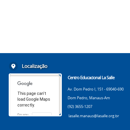
Localização
Centro Educacional La Salle
Av. Dom Pedro I, 151 - 69040-690
This page can't
Dom Pedro, Manaus-Am
load Google Maps
correctly.
(92) 3655-1207
Do you
lasalle.manaus@lasalle.org.br
OK
own this
website?