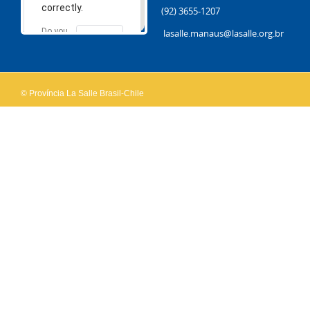
correctly.
(92) 3655-1207
Do you
lasalle.manaus@lasalle.org.br
OK
own this
website?
© Província La Salle Brasil-Chile