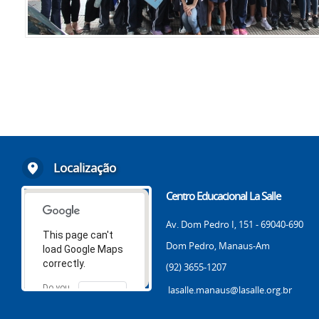
Localização
Centro Educacional La Salle
Av. Dom Pedro I, 151 - 69040-690
This page can't
Dom Pedro, Manaus-Am
load Google Maps
correctly.
(92) 3655-1207
Do you
lasalle.manaus@lasalle.org.br
OK
own this
website?