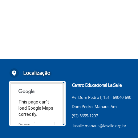
Localização
Centro Educacional La Salle
Av. Dom Pedro I, 151 - 69040-690
This page can't
Dom Pedro, Manaus-Am
load Google Maps
correctly.
(92) 3655-1207
Do you
lasalle.manaus@lasalle.org.br
OK
own this
website?