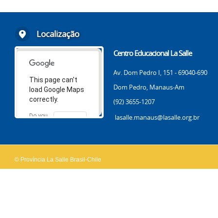
Localização
Centro Educacional La Salle
Av. Dom Pedro I, 151 - 69040-690
This page can't
Dom Pedro, Manaus-Am
load Google Maps
correctly.
(92) 3655-1207
Do you
lasalle.manaus@lasalle.org.br
OK
own this
website?
© Província La Salle Brasil-Chile